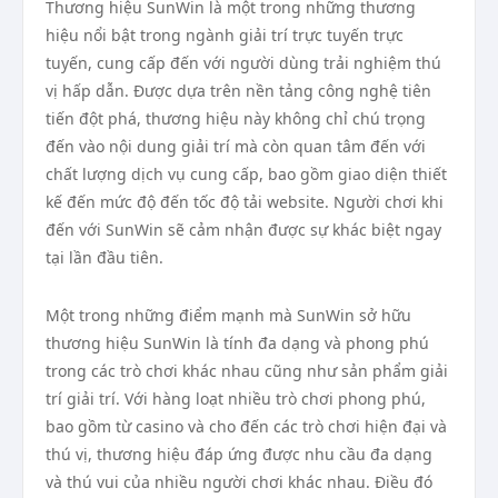
Thương hiệu SunWin là một trong những thương
hiệu nổi bật trong ngành giải trí trực tuyến trực
tuyến, cung cấp đến với người dùng trải nghiệm thú
vị hấp dẫn. Được dựa trên nền tảng công nghệ tiên
tiến đột phá, thương hiệu này không chỉ chú trọng
đến vào nội dung giải trí mà còn quan tâm đến với
chất lượng dịch vụ cung cấp, bao gồm giao diện thiết
kế đến mức độ đến tốc độ tải website. Người chơi khi
đến với SunWin sẽ cảm nhận được sự khác biệt ngay
tại lần đầu tiên.
Một trong những điểm mạnh mà SunWin sở hữu
thương hiệu SunWin là tính đa dạng và phong phú
trong các trò chơi khác nhau cũng như sản phẩm giải
trí giải trí. Với hàng loạt nhiều trò chơi phong phú,
bao gồm từ casino và cho đến các trò chơi hiện đại và
thú vị, thương hiệu đáp ứng được nhu cầu đa dạng
và thú vui của nhiều người chơi khác nhau. Điều đó