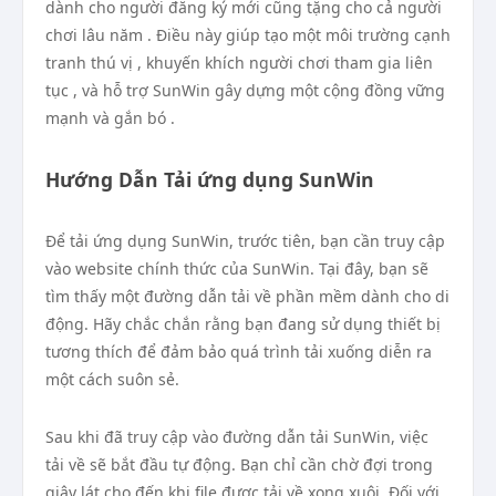
dành cho người đăng ký mới cũng tặng cho cả người
chơi lâu năm . Điều này giúp tạo một môi trường cạnh
tranh thú vị , khuyến khích người chơi tham gia liên
tục , và hỗ trợ SunWin gây dựng một cộng đồng vững
mạnh và gắn bó .
Hướng Dẫn Tải ứng dụng SunWin
Để tải ứng dụng SunWin, trước tiên, bạn cần truy cập
vào website chính thức của SunWin. Tại đây, bạn sẽ
tìm thấy một đường dẫn tải về phần mềm dành cho di
động. Hãy chắc chắn rằng bạn đang sử dụng thiết bị
tương thích để đảm bảo quá trình tải xuống diễn ra
một cách suôn sẻ.
Sau khi đã truy cập vào đường dẫn tải SunWin, việc
tải về sẽ bắt đầu tự động. Bạn chỉ cần chờ đợi trong
giây lát cho đến khi file được tải về xong xuôi. Đối với