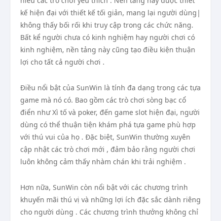
hiểu các trò chơi yêu thích . Nền tảng này được thiết
kế hiện đại với thiết kế tối giản, mang lại người dùng|
không thấy bối rối khi truy cập trong các chức năng.
Bất kể người chưa có kinh nghiệm hay người chơi có
kinh nghiệm, nền tảng này cũng tạo điều kiện thuận
lợi cho tất cả người chơi .
Điều nổi bật của SunWin là tính đa dạng trong các tựa
game mà nó có. Bao gồm các trò chơi sòng bạc cổ
điển như Xì tố và poker, đến game slot hiện đại, người
dùng có thể thuận tiện khám phá tựa game phù hợp
với thú vui của họ . Đặc biệt, SunWin thường xuyên
cập nhật các trò chơi mới , đảm bảo rằng người chơi
luôn không cảm thấy nhàm chán khi trải nghiệm .
Hơn nữa, SunWin còn nổi bật với các chương trình
khuyến mãi thú vị và những lợi ích đặc sắc dành riêng
cho người dùng . Các chương trình thưởng không chỉ