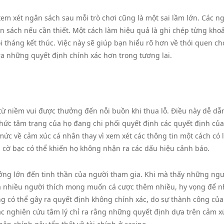
em xét ngân sách sau mỗi trò chơi cũng là một sai lầm lớn. Các n
ân sách nếu cần thiết. Một cách làm hiệu quả là ghi chép từng kho
i tháng kết thúc. Việc này sẽ giúp bạn hiểu rõ hơn về thói quen ch
ra những quyết định chính xác hơn trong tương lai.
ừ niềm vui được thưởng đến nỗi buồn khi thua lỗ. Điều này dễ dẫ
ức tâm trạng của họ đang chi phối quyết định các quyết định của
ức về cảm xúc cá nhân thay vì xem xét các thông tin một cách có l
 cờ bạc có thể khiến họ không nhận ra các dấu hiệu cảnh báo.
ởng lớn đến tinh thần của người tham gia. Khi mà thấy những ngư
á nhiều người thích mong muốn cá cược thêm nhiều, hy vọng để 
g có thể gây ra quyết định không chính xác, do sự thành công của
c nghiên cứu tâm lý chỉ ra rằng những quyết định dựa trên cảm x