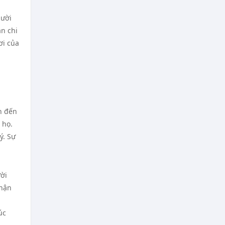
casino utan spelpaus
gười
online casino hrvatska
ản chi
ơi của
casino utan spelpaus
utländska casino utan svensk
licens
bästa online casino
utländska casino utan svensk
licens
casino utan spelpaus
n đến
nya casino utan svensk licens
 họ.
utländska casino
ý. Sự
bästa nätcasino
casino utan svensk licens
ời
best online casinos
utländska casino
nhận
best online casinos
casino utan svensk licens
úc