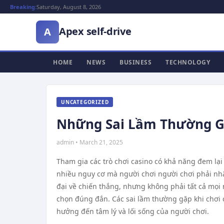
Breaking:
Saturday, August 8, 2026
Apex self-drive
A
HOME
NEWS
BUSINESS
TECHNOLOGY
UNCATEGORIZED
Những Sai Lầm Thường G
admin • March 21, 2025
Tham gia các trò chơi casino có khả năng đem l
nhiều nguy cơ mà người chơi người chơi phải nhận
đại về chiến thắng, nhưng không phải tất cả mọi
chọn đúng đắn. Các sai lầm thường gặp khi chơi c
hưởng đến tâm lý và lối sống của người chơi.