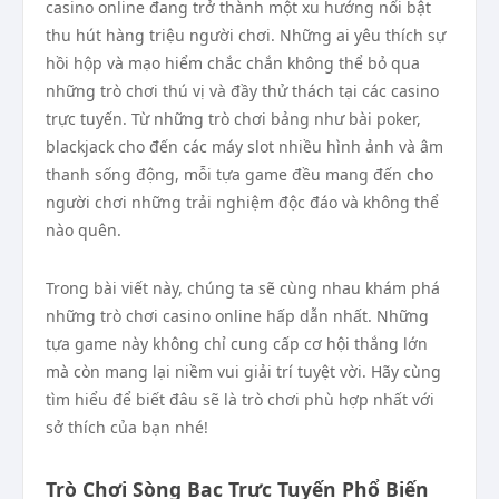
casino online đang trở thành một xu hướng nổi bật
thu hút hàng triệu người chơi. Những ai yêu thích sự
hồi hộp và mạo hiểm chắc chắn không thể bỏ qua
những trò chơi thú vị và đầy thử thách tại các casino
trực tuyến. Từ những trò chơi bảng như bài poker,
blackjack cho đến các máy slot nhiều hình ảnh và âm
thanh sống động, mỗi tựa game đều mang đến cho
người chơi những trải nghiệm độc đáo và không thể
nào quên.
Trong bài viết này, chúng ta sẽ cùng nhau khám phá
những trò chơi casino online hấp dẫn nhất. Những
tựa game này không chỉ cung cấp cơ hội thắng lớn
mà còn mang lại niềm vui giải trí tuyệt vời. Hãy cùng
tìm hiểu để biết đâu sẽ là trò chơi phù hợp nhất với
sở thích của bạn nhé!
Trò Chơi Sòng Bạc Trực Tuyến Phổ Biến