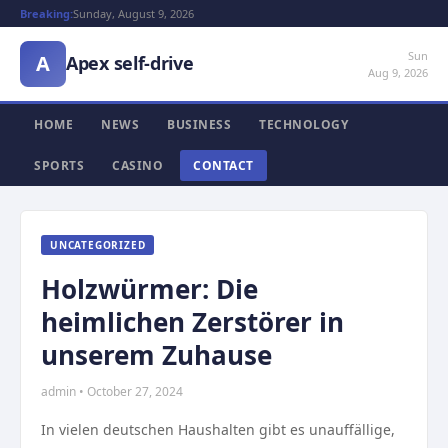
Breaking:
Sunday, August 9, 2026
Sun
A
Apex self-drive
Aug 9, 2026
HOME
NEWS
BUSINESS
TECHNOLOGY
SPORTS
CASINO
CONTACT
UNCATEGORIZED
Holzwürmer: Die
heimlichen Zerstörer in
unserem Zuhause
admin • October 27, 2024
In vielen deutschen Haushalten gibt es unauffällige,