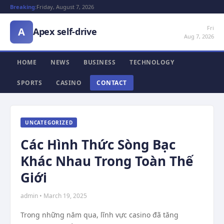
Breaking:
Friday, August 7, 2026
Fri
A
Apex self-drive
Aug 7, 2026
HOME
NEWS
BUSINESS
TECHNOLOGY
SPORTS
CASINO
CONTACT
UNCATEGORIZED
Các Hình Thức Sòng Bạc
Khác Nhau Trong Toàn Thế
Giới
admin • March 19, 2025
Trong những năm qua, lĩnh vực casino đã tăng