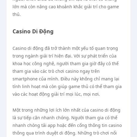
lớn mà còn nâng cao khoảnh khắc giải trí cho game
thủ.
Casino Di Động
Casino di động đã trở thành một yếu tố quan trọng
trong ngành giải trí hiện đại. Với sự phát triển của
khoa học công nghệ, người tham gia giờ đây có thể
tham gia vào các trò chơi casino ngay trên
smartphone của mình. Điều này không chỉ mang lại
tính linh hoạt mà còn giúp game thủ có thể tham gia
vào các hoạt động giải trí mọi lúc, mọi nơi.
Một trong những lợi ích lớn nhất của casino di động
là sự tiếp cận nhanh chóng. Người tham gia có thể
nhanh chóng tải app hoặc đến cổng thông tin casino
thông qua trình duyệt di động. Những trò chơi nổi