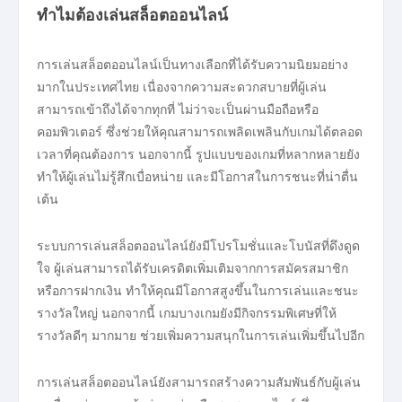
ทำไมต้องเล่นสล็อตออนไลน์
การเล่นสล็อตออนไลน์เป็นทางเลือกที่ได้รับความนิยมอย่าง
มากในประเทศไทย เนื่องจากความสะดวกสบายที่ผู้เล่น
สามารถเข้าถึงได้จากทุกที่ ไม่ว่าจะเป็นผ่านมือถือหรือ
คอมพิวเตอร์ ซึ่งช่วยให้คุณสามารถเพลิดเพลินกับเกมได้ตลอด
เวลาที่คุณต้องการ นอกจากนี้ รูปแบบของเกมที่หลากหลายยัง
ทำให้ผู้เล่นไม่รู้สึกเบื่อหน่าย และมีโอกาสในการชนะที่น่าตื่น
เต้น
ระบบการเล่นสล็อตออนไลน์ยังมีโปรโมชั่นและโบนัสที่ดึงดูด
ใจ ผู้เล่นสามารถได้รับเครดิตเพิ่มเติมจากการสมัครสมาชิก
หรือการฝากเงิน ทำให้คุณมีโอกาสสูงขึ้นในการเล่นและชนะ
รางวัลใหญ่ นอกจากนี้ เกมบางเกมยังมีกิจกรรมพิเศษที่ให้
รางวัลดีๆ มากมาย ช่วยเพิ่มความสนุกในการเล่นเพิ่มขึ้นไปอีก
การเล่นสล็อตออนไลน์ยังสามารถสร้างความสัมพันธ์กับผู้เล่น