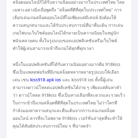
สล็อตออนไลน์ก็ได้รับความนิยมอย่างมากในประเทศไทย โดย
เฉพาะอย่างยิ่งเมื่อพูดถึง "สล็อตที่ดีที่สุดในประเทศไทย" การ
เลือกเล่นเกมสล็อตออนไลน์ที่ไม่เพียงแต่มีเสน่ห์ ยังต้องให้
ความสนุกสนานและได้รับประสบการณ์ที่น่าตื่นเต้น การเล่น
เกมไพ่บนเว็บไซต์ออนไลน์ได้กลายเป็นความนิยมในหมู่นัก
พนันหลายคน ทั้งในรูปแบบของแอปพลิเคชันหรือเว็บไซต์
ทำให้ผู้เล่นสามารถเข้าถึงเกมได้ทุกที่ทุกเวลา
หนึ่งในแอปพลิเคชันที่ได้รับความนิยมอย่างมากคือ 918kiss
ซึ่งเป็นแพลตฟอร์มที่มีเกมสล็อตหลากหลายรูปแบบให้เลือก
เล่น เช่น
kiss918 apk ios
และ kiss918 ios ทั้งนี้ผู้เล่น
สามารถดาวน์โหลดแอปพลิเคชันได้ง่าย ๆ เพียงแค่ค้นหาคำ
ว่า ดาวน์โหลด 918kiss ซึ่งเป็นทางเลือกที่สะดวกและรวดเร็ว
ในการเข้าถึงเกมสล็อตที่ดีที่สุดในประเทศไทย ไม่ว่าใครที่
กำลังมองหาความสนุกและตื่นเต้นจากการเล่นเกมสล็อต
ออนไลน์ ควรที่จะไม่พลาด 918kiss เวอร์ชั่นล่าสุดที่จะทำให้
คุณได้สัมผัสประสบการณ์ใหม่ ๆ ที่น่าจดจำ