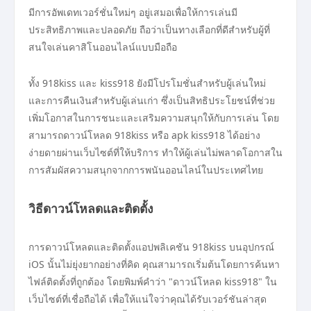
มีการอัพเดทเวอร์ชั่นใหม่ๆ อยู่เสมอเพื่อให้การเล่นมี
ประสิทธิภาพและปลอดภัย ถือว่าเป็นทางเลือกที่ดีสำหรับผู้ที่
สนใจเล่นคาสิโนออนไลน์แบบมือถือ
ทั้ง 918kiss และ kiss918 ยังมีโปรโมชั่นสำหรับผู้เล่นใหม่
และการคืนเงินสำหรับผู้เล่นเก่า ซึ่งเป็นสิทธิประโยชน์ที่ช่วย
เพิ่มโอกาสในการชนะและเสริมความสนุกให้กับการเล่น โดย
สามารถดาวน์โหลด 918kiss หรือ apk kiss918 ได้อย่าง
ง่ายดายผ่านเว็บไซต์ที่ให้บริการ ทำให้ผู้เล่นไม่พลาดโอกาสใน
การสัมผัสความสนุกจากการพนันออนไลน์ในประเทศไทย
วิธีดาวน์โหลดและติดตั้ง
การดาวน์โหลดและติดตั้งแอปพลิเคชัน 918kiss บนอุปกรณ์
iOS นั้นไม่ยุ่งยากอย่างที่คิด คุณสามารถเริ่มต้นโดยการค้นหา
ไฟล์ติดตั้งที่ถูกต้อง โดยพิมพ์คำว่า "ดาวน์โหลด kiss918" ใน
เว็บไซต์ที่เชื่อถือได้ เพื่อให้แน่ใจว่าคุณได้รับเวอร์ชันล่าสุด