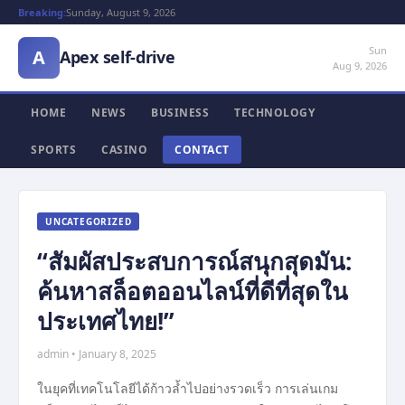
Breaking:
Sunday, August 9, 2026
Sun
A
Apex self-drive
Aug 9, 2026
HOME
NEWS
BUSINESS
TECHNOLOGY
SPORTS
CASINO
CONTACT
UNCATEGORIZED
“สัมผัสประสบการณ์สนุกสุดมัน:
ค้นหาสล็อตออนไลน์ที่ดีที่สุดใน
ประเทศไทย!”
admin • January 8, 2025
ในยุคที่เทคโนโลยีได้ก้าวล้ำไปอย่างรวดเร็ว การเล่นเกม